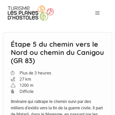
Aller
au
Menu
contenu
Étape 5 du chemin vers le
Nord ou chemin du Canigou
(GR 83)
Plus de 3 heures
27 km
1200 m
Difficile
Itinéraire qui rattrape le chemin suivi par des
milliers d'exilés vers la fin de la guerre civile. Il part
de Mataró, dans le Maresme, en passant par les