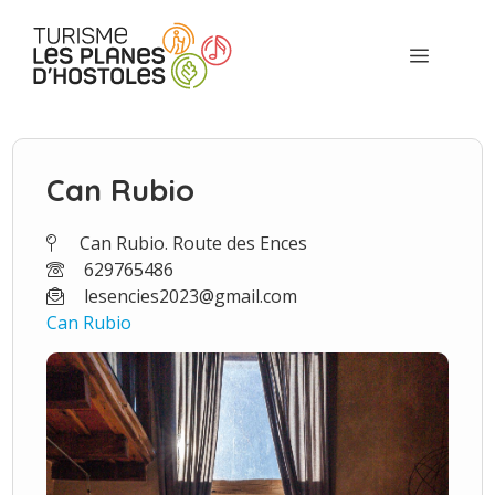
Aller
au
Menu
contenu
Can Rubio
Can Rubio. Route des Ences
629765486
lesencies2023@gmail.com
Can Rubio