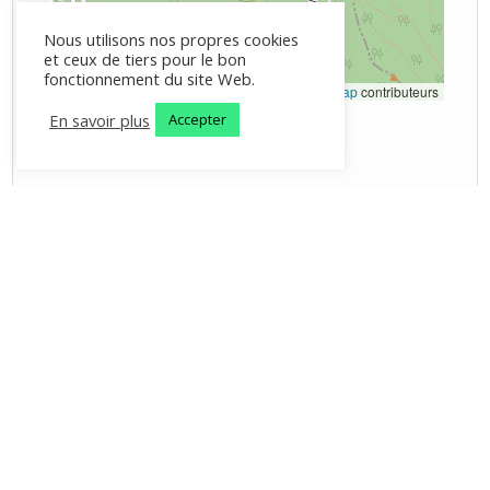
Nous utilisons nos propres cookies
et ceux de tiers pour le bon
fonctionnement du site Web.
Brochure
|
©
OpenStreetMap
contributeurs
En savoir plus
Accepter
Les Planes d'Hostoles - 2026 -
avertissement légal
-