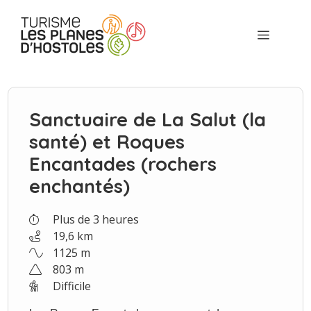
Aller
au
Menu
contenu
Sanctuaire de La Salut (la
santé) et Roques
Encantades (rochers
enchantés)
Plus de 3 heures
19,6 km
1125 m
803 m
Difficile