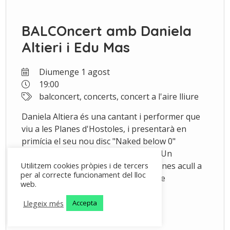
BALCOncert amb Daniela
Altieri i Edu Mas
Diumenge 1 agost
19:00
balconcert, concerts, concert a l'aire lliure
Daniela Altiera és una cantant i performer que
viu a les Planes d'Hostoles, i presentarà en
primícia el seu nou disc "Naked below 0"
juntament amb el pianista Edu Mas. Un
diumenge al mes, un balcó de les Planes acull a
Utilitzem cookies pròpies i de tercers
per al correcte funcionament del lloc
músics emergents i experimentats de
web.
quilòmetre zero.
Llegeix més
Accepta