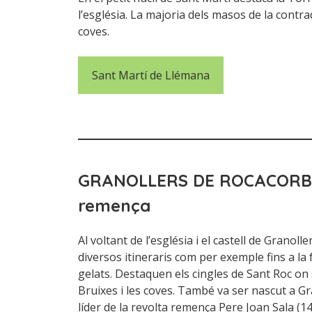
l’església. La majoria dels masos de la contrad
coves.
Sant Martí de Llémana
GRANOLLERS DE ROCACOR
remença
Al voltant de l’església i el castell de Granol
diversos itineraris com per exemple fins a la f
gelats. Destaquen els cingles de Sant Roc on 
Bruixes i les coves. També va ser nascut a G
líder de la revolta remença Pere Joan Sala (1