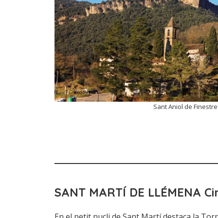
Sant Aniol de Finestre
SANT MARTÍ DE LLÉMENA
Ci
En el petit nucli de Sant Martí destaca la Torr