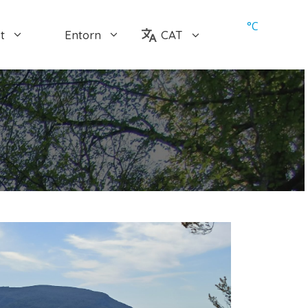
°
C
t
Entorn
CAT