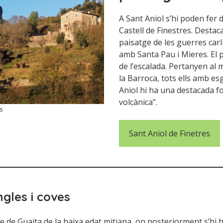
A Sant Aniol s’hi poden fer 
Castell de Finestres. Destac
paisatge de les guerres carl
amb Santa Pau i Mieres. El 
de l’escalada. Pertanyen al m
la Barroca, tots ells amb e
Aniol hi ha una destacada fo
volcànica”.
s
Sant Aniol de Finetres
ngles i coves
e de Guaita de la baixa edat mitjana, on posteriorment s’hi ha