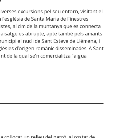
diverses excursions pel seu entorn, visitant el
a l’església de Santa Maria de Finestres,
istes, al cim de la muntanya que es connecta
paisatge és abrupte, apte també pels amants
unicipi el nucli de Sant Esteve de Llémena, i
sglésies d’origen romànic disseminades. A Sant
nt de la qual se’n comercialitza “aigua
 col·locat un relleu del patró, al costat de