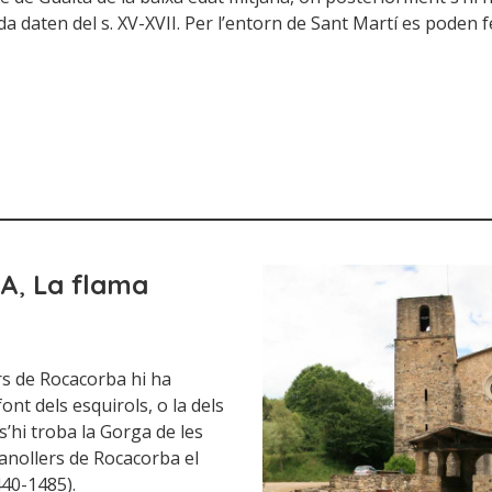
a daten del s. XV-XVII. Per l’entorn de Sant Martí es poden fer
BA
,
La flama
lers de Rocacorba hi ha
ont dels esquirols, o la dels
s’hi troba la Gorga de les
ranollers de Rocacorba el
440-1485).