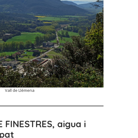
Vall de Llémena
E FINESTRES
, aigua i
rpat