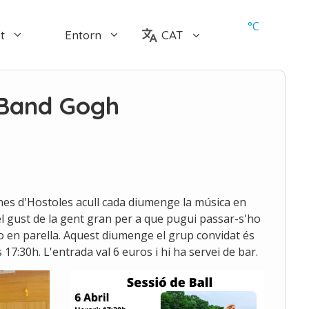
°
C
t
Entorn
CAT
 Band Gogh
anes d'Hostoles acull cada diumenge la música en
el gust de la gent gran per a que pugui passar-s'ho
ia o en parella. Aquest diumenge el grup convidat és
 17:30h. L'entrada val 6 euros i hi ha servei de bar.