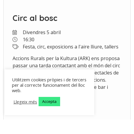
Circ al bosc
Divendres 5 abril
16:30
Festa, circ, exposicions a l'aire lliure, tallers
Accions Rurals per la Kultura (ARK) ens proposa
passar una tarda contactant amb el món del circ
i amb la natura. Tallers diversos, espectacles de
qualitat, parades d'artesania, exposicions.
Utilitzem cookies pròpies i de tercers
per al correcte funcionament del lloc
L'entrada és lliure i hi haurà servei de bar i
web.
menjar.
Llegeix més
Accepta