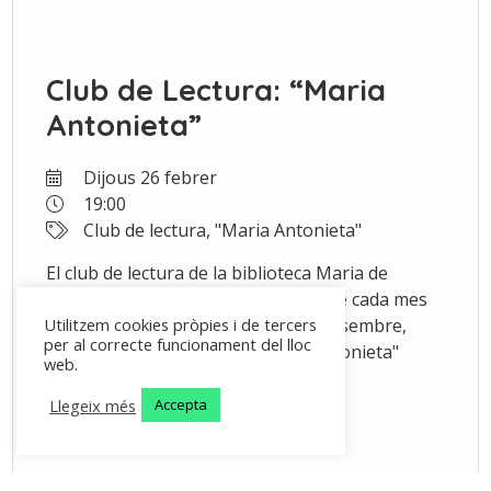
Club de Lectura: “Maria
Antonieta”
Dijous 26 febrer
19:00
Club de lectura, "Maria Antonieta"
El club de lectura de la biblioteca Maria de
Jonquers es troba el darrer dijous de cada mes
per comentar un llibre. En el mes desembre,
Utilitzem cookies pròpies i de tercers
per al correcte funcionament del lloc
comentarem la biografia "Maria Antonieta"
web.
escrita per Stefan Zweig.
Llegeix més
Accepta