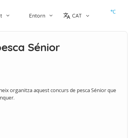
°
C
t
Entorn
CAT
pesca Sénior
neix organitza aquest concurs de pesca Sénior que
onquer.