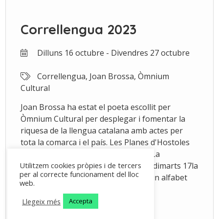
Correllengua 2023
Dilluns 16 octubre - Divendres 27 octubre
Correllengua, Joan Brossa, Òmnium
Cultural
Joan Brossa ha estat el poeta escollit per
Òmnium Cultural per desplegar i fomentar la
riquesa de la llengua catalana amb actes per
tota la comarca i el país. Les Planes d'Hostoles
acollirà una exposició al vestíbul de La
Cooperativa fins el 27 d'octubre, i el dimarts 17la
Utilitzem cookies pròpies i de tercers
per al correcte funcionament del lloc
biblioteca municipal proposa crear un alfabet
web.
inspirat amb en Joan Brossa.
Llegeix més
Accepta