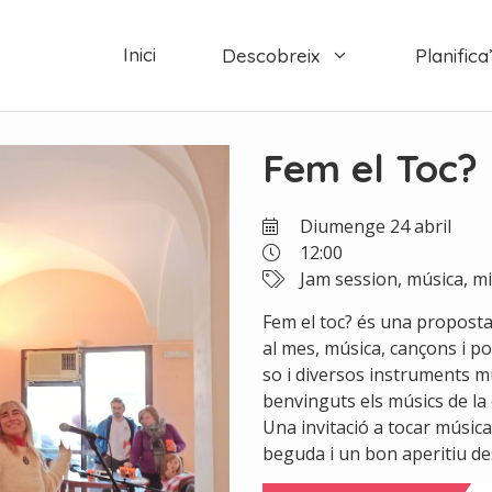
Inici
Descobreix
Planifica’
Fem el Toc?
Diumenge 24 abril
12:00
Jam session, música, mi
Fem el toc? és una proposta
al mes, música, cançons i p
so i diversos instruments m
benvinguts els músics de la
Una invitació a tocar músic
beguda i un bon aperitiu des