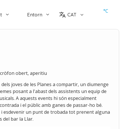
°
C
t
Entorn
CAT
cròfon obert, aperitiu
 dels joves de les Planes a compartir, un diumenge
oemes posant a l'abast dels assistents un equip de
usicals. A aquests events hi són especialment
 contrada i el públic amb ganes de passar-ho bé.
a i esdevenir un punt de trobada tot prenent alguna
 del bar la Llar.