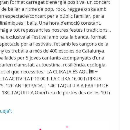
gran format carregat d’energia positiva, un concert
 de ballar a ritme de pop, rock, reggae o ska amb
 espectacle/concert per a públic familiar, per a
dinàmiques i balls. Una hora d’emoció constant,
 màgia tot repassant les nostres festes i tradicions…
a exclusiva al Festival amb tota la banda, format
’espectacle per a Festivals, fet amb les cançons de la
ny es treballa a més de 400 escoles de Catalunya.
ballades per 5 joves cantants acompanyats d’una
rlen d’amistat, autoestima, resiliència, ecologia,
t el que necessites · LA CLIKA JA ÉS AQUÍ!!!! +
TA ACTIVITAT 12:00 h LA CLIKA 16:00 h RIKUS
NYS: 12€ ANTICIPADA | 14€ TAQUILLA A PARTIR DE
 18€ TAQUILLA Obertura de portes des de les 10 h
ueja't