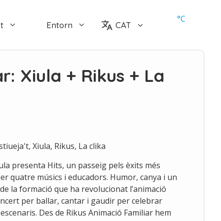
°
C
t
Entorn
CAT
r: Xiula + Rikus + La
tiueja't, Xiula, Rikus, La clika
iula presenta Hits, un passeig pels èxits més
per quatre músics i educadors. Humor, canya i un
 de la formació que ha revolucionat l’animació
ncert per ballar, cantar i gaudir per celebrar
s escenaris. Des de Rikus Animació Familiar hem