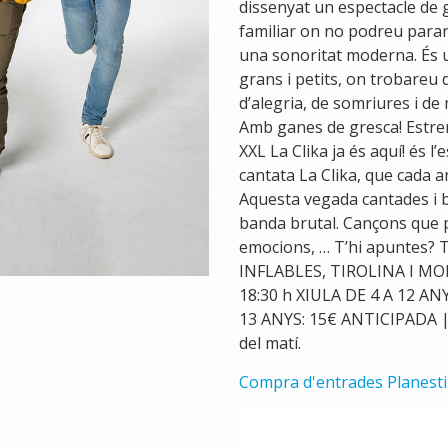
dissenyat un espectacle de 
familiar on no podreu parar
una sonoritat moderna. És un
grans i petits, on trobareu 
d’alegria, de somriures i de
Amb ganes de gresca! Estren
XXL La Clika ja és aquí! és l
cantata La Clika, que cada a
Aquesta vegada cantades i 
banda brutal. Cançons que pa
emocions, … T’hi apuntes? To
INFLABLES, TIROLINA I MOL
18:30 h XIULA DE 4 A 12 A
13 ANYS: 15€ ANTICIPADA |
del matí.
Compra d'entrades Planesti