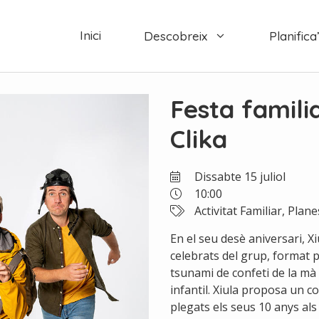
Inici
Descobreix
Planifica’
Festa familia
Clika
Dissabte 15 juliol
10:00
Activitat Familiar, Planes
En el seu desè aniversari, X
celebrats del grup, format 
tsunami de confeti de la mà
infantil. Xiula proposa un co
plegats els seus 10 anys al