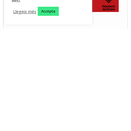
web.
Llegeix més
Accepta
Les Planes d'Hostoles - 2026 -
avís legal
-
política de
privacitat
-
política de cookies