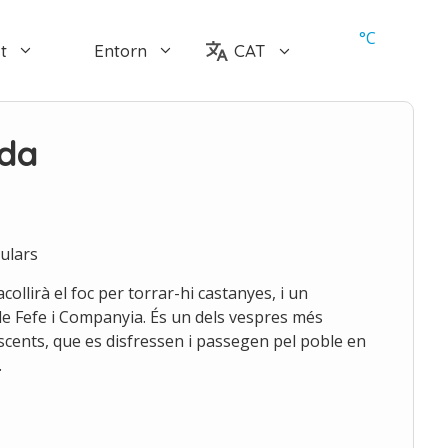
°
C
t
Entorn
CAT
da
ulars
acollirà el foc per torrar-hi castanyes, i un
 de Fefe i Companyia. És un dels vespres més
escents, que es disfressen i passegen pel poble en
.