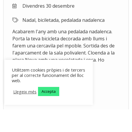
Divendres 30 desembre
Nadal, biciletada, pedalada nadalenca
Acabarem l'any amb una pedalada nadalenca.
Porta la teva bicicleta decorada amb llums i
farem una cercavila pel mpoble. Sortida des de
l'aparcament de la sala polivalent. Cloenda a la
plaça Nova amb una xocolatada i coca. Ho
organitza els amics d eles bicicletes i
Utilitzem cookies pròpies i de tercers
l'Ajuntament de les Planes.
per al correcte funcionament del lloc
web.
Llegeix més
Accepta