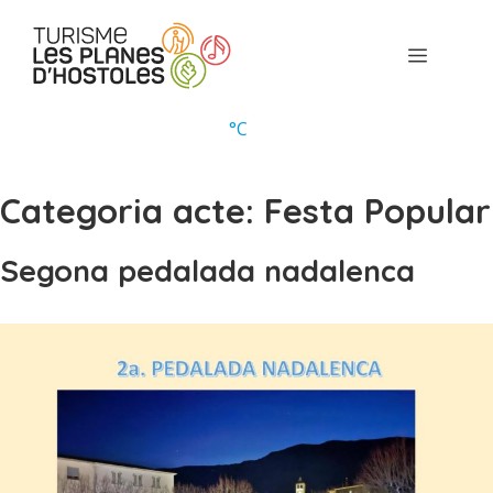
Vés
al
Menú
contingut
°
C
Categoria acte:
Festa Popular
Segona pedalada nadalenca