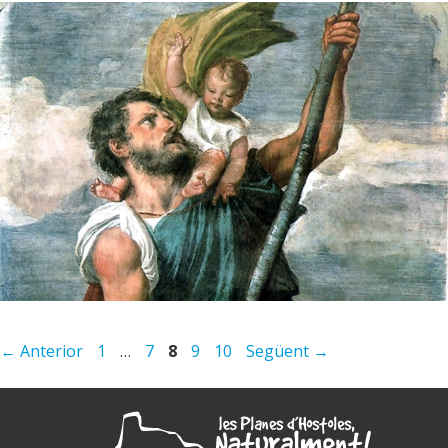
Pàgina
Pàgina
Pàgina
Pàgina
Pàgina
←
Anterior
1
…
7
8
9
10
Següent
→