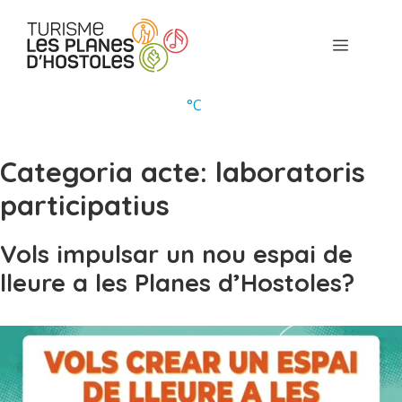
Vés
al
Menú
contingut
°
C
Categoria acte:
laboratoris
participatius
Vols impulsar un nou espai de
lleure a les Planes d’Hostoles?