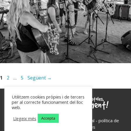
Pàgina
Pàgina
Pàgina
1
2
…
5
Següent
→
Utilitzem cookies pròpies i de tercers
per al correcte funcionament del lloc
web.
Llegeix més
Accepta
Les Planes d'Hostoles - 2026 -
avís legal
-
política de
privacitat
-
política de cookies