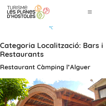
Vés
al
Menú
contingut
°
C
Categoria Localització:
Bars i
Restaurants
Restaurant Càmping l’Alguer