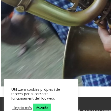
Utilitzem cookies pròpies i de
tercers per al correcte
funcionament del lloc web.
Llegeix més
Accepta
Les Planes d'Hostoles - 2026 -
avís legal
-
política de priva