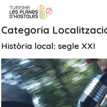
Vés
al
contingut
Categoria Localitzaci
Història local: segle XXI