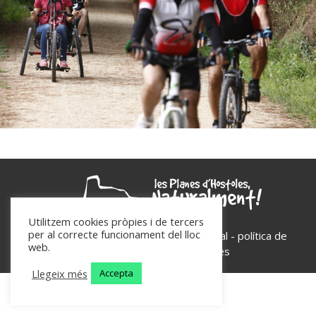
Utilitzem cookies pròpies i de tercers
per al correcte funcionament del lloc
Les Planes d'Hostoles - 2026 -
avís legal
-
política de
web.
privacitat
-
política de cookies
Llegeix més
Accepta