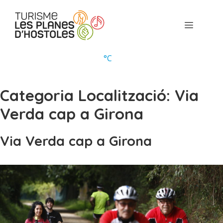
Vés
al
Menú
contingut
°
C
Categoria Localització:
Via
Verda cap a Girona
Via Verda cap a Girona