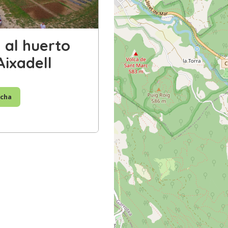
a al huerto
Aixadell
icha