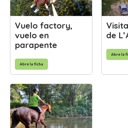
Vuelo factory,
Visit
vuelo en
de L’
parapente
Abre la f
Abre la ficha