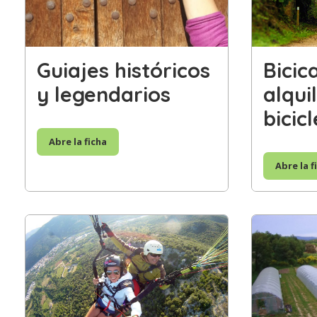
Guiajes históricos
Bicic
y legendarios
alqui
bicic
Abre la ficha
Abre la f