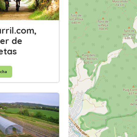
arril.com,
ler de
letas
icha