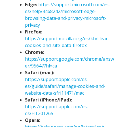
Edge:
https://support.microsoft.com/es-
es/help/4468242/microsoft-edge-
browsing-data-and-privacy-microsoft-
privacy
FireFox:
https://support.mozilla.org/es/kb/clear-
cookies-and-site-data-firefox
Chrome:
https://support.google.com/chrome/answ
er/95647?hl=ca
Safari (mac):
https://support.apple.com/es-
es/guide/safari/manage-cookies-and-
website-data-sfri11471/mac
Safari (iPhone/iPad):
https://support.apple.com/es-
es/HT201265
Opera:
https://help.opera.com/en/latest/web-