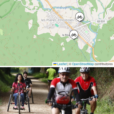
Leaflet
|
©
OpenStreetMap
contributores