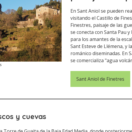
En Sant Aniol se pueden rea
visitando el Castillo de Fine
Finestres, paisaje de las gu
se conecta con Santa Pau y 
para los amantes de la esca
Sant Esteve de Llémena, y la
románico diseminadas. En S
se comercializa "agua volcán
s
Sant Aniol de Finetres
scos y cuevas
a Torre de Guaita de la Baja Edad Media, donde posteriorme