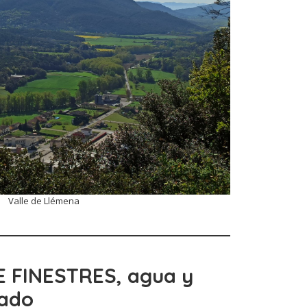
Valle de Llémena
E FINESTRES
, agua y
pado