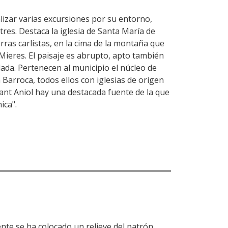
lizar varias excursiones por su entorno,
stres. Destaca la iglesia de Santa María de
erras carlistas, en la cima de la montaña que
Mieres. El paisaje es abrupto, apto también
lada. Pertenecen al municipio el núcleo de
 Barroca, todos ellos con iglesias de origen
ant Aniol hay una destacada fuente de la que
ica".
nte se ha colocado un relieve del patrón,