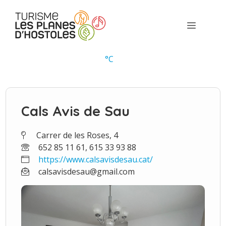
Vés
al
Menú
contingut
°
C
Cals Avis de Sau
Carrer de les Roses, 4
652 85 11 61, 615 33 93 88
https://www.calsavisdesau.cat/
calsavisdesau@gmail.com