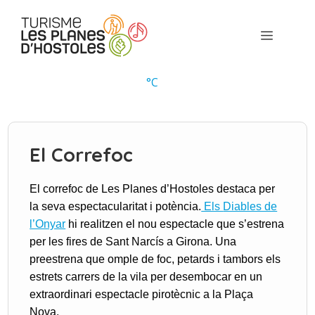
Vés
al
Menú
contingut
°
C
El Correfoc
El correfoc de Les Planes d’Hostoles destaca per
la seva espectacularitat i potència.
Els
Diables de
l’Onyar
h
i realitzen el nou espectacle que s’estrena
per les fires de Sant Narcís a Girona. Una
preestrena que omple de foc, petards i tambors els
estrets carrers de la vila per desembocar en un
extraordinari espectacle pirotècnic a la Plaça
Nova.