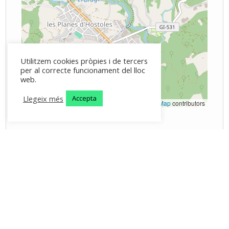
Utilitzem cookies pròpies i de tercers
per al correcte funcionament del lloc
web.
Llegeix més
Accepta
Leaflet
|
©
OpenStreetMap
contributors