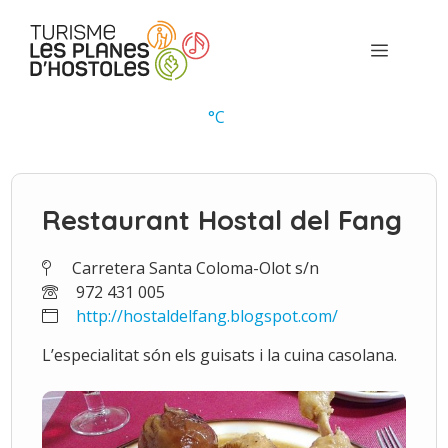
Vés
al
Menú
contingut
°
C
Restaurant Hostal del Fang
Carretera Santa Coloma-Olot s/n
972 431 005
http://hostaldelfang.blogspot.com/
L’especialitat són els guisats i la cuina casolana.