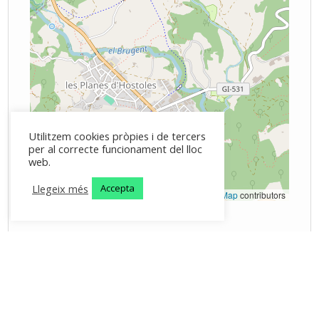
Utilitzem cookies pròpies i de tercers
per al correcte funcionament del lloc
web.
Llegeix més
Accepta
Leaflet
|
©
OpenStreetMap
contributors