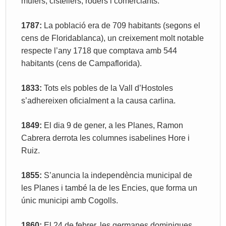
mulers, cistellers, roders i comerciants.
1787:
La població era de 709 habitants (segons el
cens de Floridablanca), un creixement molt notable
respecte l’any 1718 que comptava amb 544
habitants (cens de Campaflorida).
1833:
Tots els pobles de la Vall d’Hostoles
s’adhereixen oficialment a la causa carlina.
1849:
El dia 9 de gener, a les Planes, Ramon
Cabrera derrota les columnes isabelines Hore i
Ruiz.
1855:
S’anuncia la independència municipal de
les Planes i també la de les Encies, que forma un
únic municipi amb Cogolls.
1860:
El 24 de febrer, les germanes dominiques