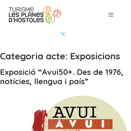
Vés
al
Menú
contingut
°
C
Categoria acte:
Exposicions
Exposició “Avui50+. Des de 1976,
notícies, llengua i país”