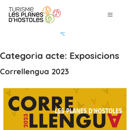
Vés
al
Menú
contingut
°
C
Categoria acte:
Exposicions
Correllengua 2023