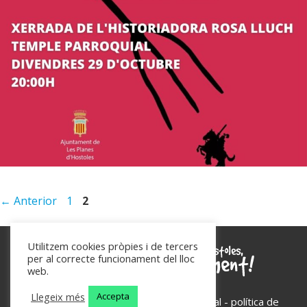
Pàgina
Pàgina
←
Anterior
1
2
Utilitzem cookies pròpies i de tercers
per al correcte funcionament del lloc
web.
Llegeix més
Accepta
Les Planes d'Hostoles - 2026 -
avís legal
-
política de