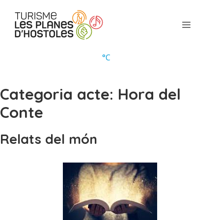
Vés
al
Menú
contingut
°
C
Categoria acte:
Hora del
Conte
Relats del món