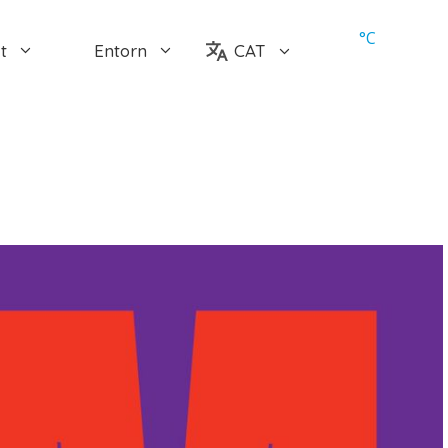
°
C
t
Entorn
CAT