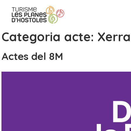
Vés
al
contingut
Categoria acte:
Xerr
Actes del 8M