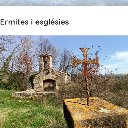
Ermites i esglésies