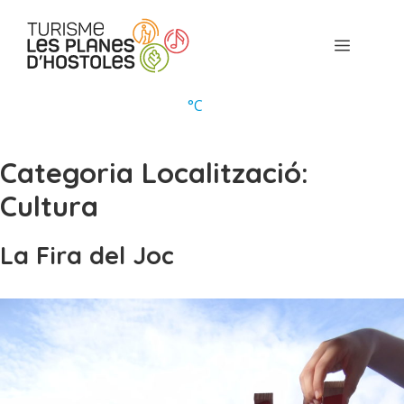
Vés
al
Menú
contingut
°
C
Categoria Localització:
Cultura
La Fira del Joc