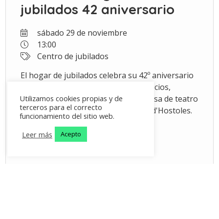
jubilados 42 aniversario
sábado 29 de noviembre
13:00
Centro de jubilados
El hogar de jubilados celebra su 42º aniversario
con una asamblea para todos sus socios,
seguida de la comida, y con sobremesa de teatro
Utilizamos cookies propias y de
terceros para el correcto
en la Sala Polivalente de Les Planes d'Hostoles.
funcionamiento del sitio web.
Leer más
Acepto