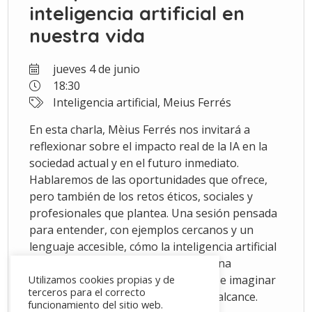
inteligencia artificial en
nuestra vida
jueves 4 de junio
18:30
Inteligencia artificial, Meius Ferrés
En esta charla, Mèius Ferrés nos invitará a
reflexionar sobre el impacto real de la IA en la
sociedad actual y en el futuro inmediato.
Hablaremos de las oportunidades que ofrece,
pero también de los retos éticos, sociales y
profesionales que plantea. Una sesión pensada
para entender, con ejemplos cercanos y un
lenguaje accesible, cómo la inteligencia artificial
está redefiniendo nuestro mundo. Una
oportunidad para descubrir, debatir e imaginar
Utilizamos cookies propias y de
terceros para el correcto
el futuro que ya tenemos a nuestro alcance.
funcionamiento del sitio web.