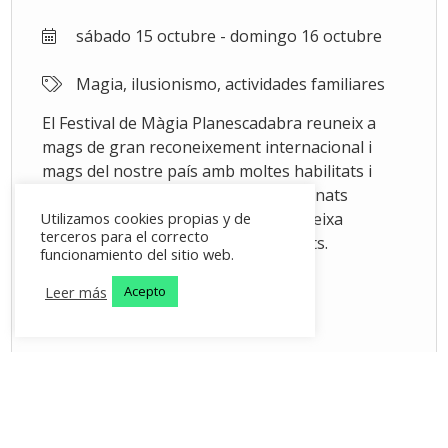
sábado 15 octubre - domingo 16 octubre
Magia, ilusionismo, actividades familiares
El Festival de Màgia Planescadabra reuneix a
mags de gran reconeixement internacional i
mags del nostre país amb moltes habilitats i
gràcia. La qualitat dels mags seleccionats
caracteritza aquesta proposta que deixa
Utilizamos cookies propias y de
terceros para el correcto
embadalits al públic de totes les edats.
funcionamiento del sitio web.
Leer más
Acepto