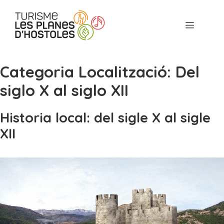
saltar
al
Menú
contenido
Categoria Localització:
Del
siglo X al siglo XII
Historia local: del sigle X al sigle
XII