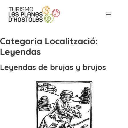
saltar
al
Menú
contenido
Categoria Localització:
Leyendas
Leyendas de brujas y brujos