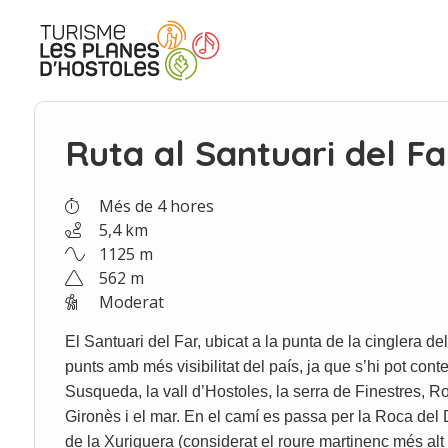
Vés
al
contingut
Ruta al Santuari del Fa
Més de 4 hores
5,4 km
1125 m
562 m
Moderat
El Santuari del Far, ubicat a la punta de la cinglera d
punts amb més visibilitat del país, ja que s’hi pot cont
Susqueda, la vall d’Hostoles, la serra de Finestres, R
Gironès i el mar
. En el camí es passa per la Roca del 
de la Xuriguera (considerat el roure martinenc més alt 