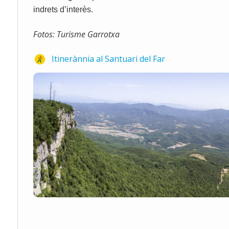
indrets d’interès.
Fotos: Turisme Garrotxa
Itinerànnia al Santuari del Far