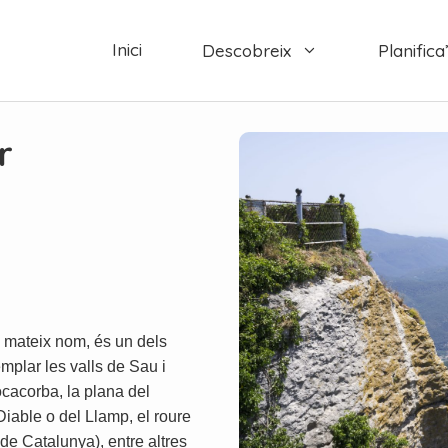
Inici
Descobreix
Planifica’
r
el mateix nom, és un dels
em
plar
les valls de Sau i
ocacorba, la plana del
Diable o del Llamp, el roure
de Catalunya), entre altres