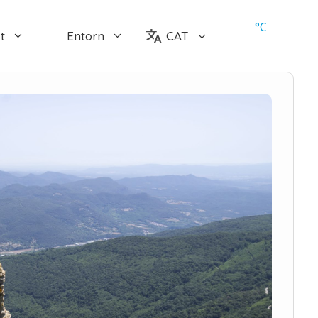
°
C
t
Entorn
CAT