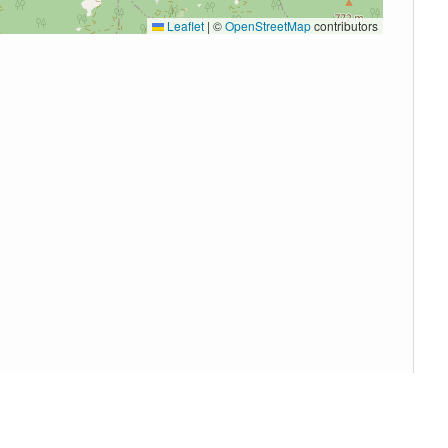
Leaflet
|
©
OpenStreetMap
contributors