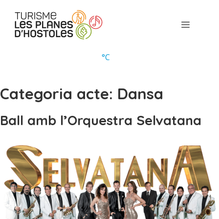
Vés
al
Menú
contingut
°
C
Categoria acte:
Dansa
Ball amb l’Orquestra Selvatana