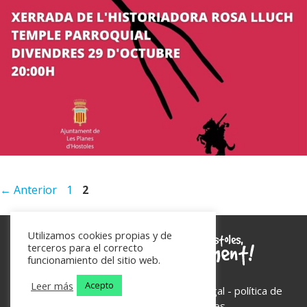
Página
Página
←
Anterior
1
2
Utilizamos cookies propias y de
terceros para el correcto
funcionamiento del sitio web.
Leer más
Acepto
Les Planes d'Hostoles - 2026 -
aviso legal
-
política de
privacidad
-
política de cookies